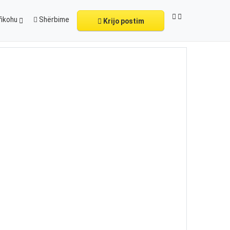
fikohu
Shërbime
Krijo postim