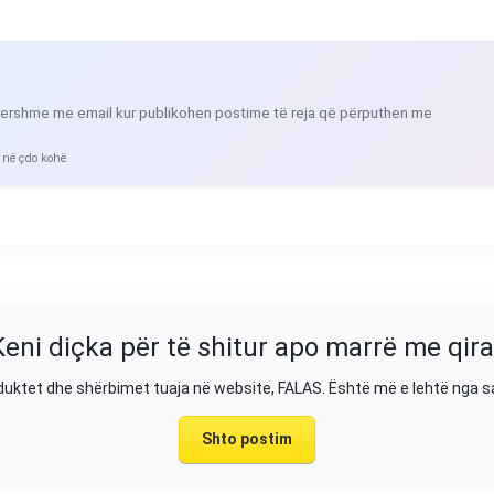
ershme me email kur publikohen postime të reja që përputhen me
 në çdo kohë
Keni diçka për të shitur apo marrë me qira
duktet dhe shërbimet tuaja në website, FALAS. Është më e lehtë nga 
Shto postim