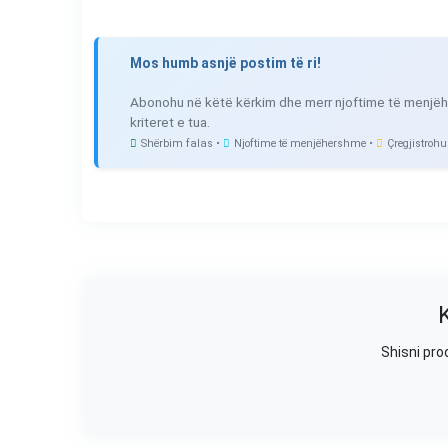
Mos humb asnjë postim të ri!
Abonohu në këtë kërkim dhe merr njoftime të menjëh
kriteret e tua.
Shërbim falas •
Njoftime të menjëhershme •
Çregjistrohu
Shisni pro