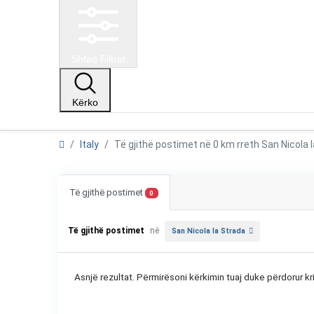
Shfaq Filtrat
Kërko
Italy
Të gjithë postimet në 0 km rreth San Nicola
Të gjithë postimet
0
Të gjithë postimet
në
San Nicola la Strada
Asnjë rezultat. Përmirësoni kërkimin tuaj duke përdorur kri