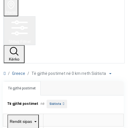
Hartë
Shfaq Filtrat
Kërko
Greece
Të gjithë postimet në 0 km rreth Siátista
Të gjithë postimet
Të gjithë postimet
në
Siátista
Rendit sipas