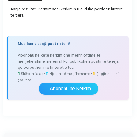
Asnjë rezultat. Përmirësoni kërkimin tuaj duke përdorur kritere
të tjera
Mos humb asnjë postim të ri!
Abonohu në këtë kërkim dhe merr njoftime të
menjëhershme me email kur publikohen postime të reja
që përputhen me kriteret e tua.
Shërbim falas •
Njoftime të menjëhershme •
Çregjistrohu në
çdo kohë
Abonohu në Kërkim