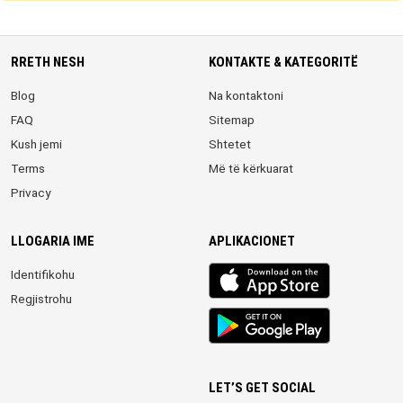
RRETH NESH
KONTAKTE & KATEGORITË
Blog
Na kontaktoni
FAQ
Sitemap
Kush jemi
Shtetet
Terms
Më të kërkuarat
Privacy
LLOGARIA IME
APLIKACIONET
iOS
Identifikohu
app
Regjistrohu
Android
App
LET’S GET SOCIAL