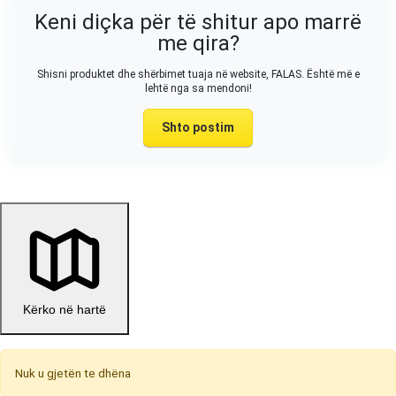
Keni diçka për të shitur apo marrë
me qira?
Shisni produktet dhe shërbimet tuaja në website, FALAS. Është më e
lehtë nga sa mendoni!
Shto postim
Kërko në hartë
Nuk u gjetën te dhëna