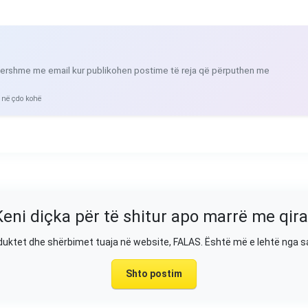
ershme me email kur publikohen postime të reja që përputhen me
 në çdo kohë
Keni diçka për të shitur apo marrë me qira
duktet dhe shërbimet tuaja në website, FALAS. Është më e lehtë nga 
Shto postim