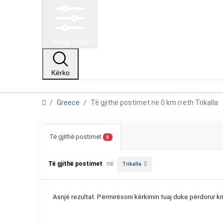
Shfaq Filtrat
Kërko
Greece
Të gjithë postimet në 0 km rreth Trikalla
Të gjithë postimet
0
Të gjithë postimet
në
Trikalla
Asnjë rezultat. Përmirësoni kërkimin tuaj duke përdorur kri