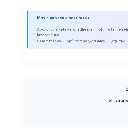
Mos humb asnjë postim të ri!
Abonohu në këtë kërkim dhe merr njoftime të menjëh
kriteret e tua.
Shërbim falas •
Njoftime të menjëhershme •
Çregjistrohu
Shisni pro