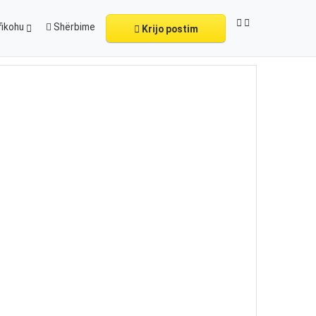
fikohu
Shërbime
Krijo postim