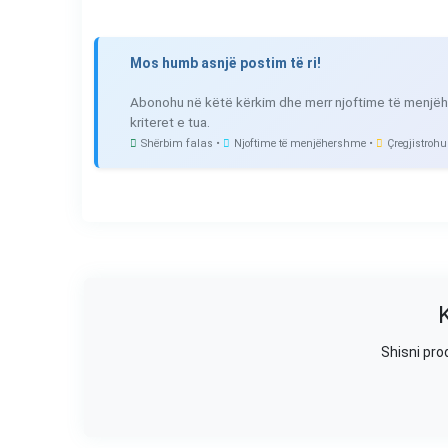
Mos humb asnjë postim të ri!
Abonohu në këtë kërkim dhe merr njoftime të menjëh
kriteret e tua.
Shërbim falas •
Njoftime të menjëhershme •
Çregjistrohu
Shisni pro