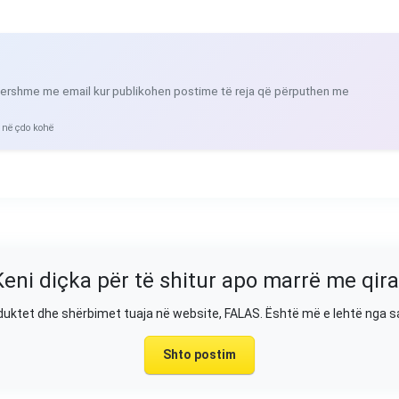
ershme me email kur publikohen postime të reja që përputhen me
 në çdo kohë
Keni diçka për të shitur apo marrë me qira
duktet dhe shërbimet tuaja në website, FALAS. Është më e lehtë nga 
Shto postim