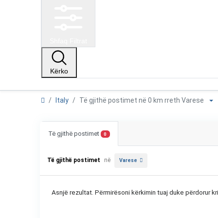
Shfaq Filtrat
Kërko
Italy
Të gjithë postimet në 0 km rreth Varese
Të gjithë postimet
0
Të gjithë postimet
në
Varese
Asnjë rezultat. Përmirësoni kërkimin tuaj duke përdorur kri