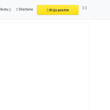
fikohu
Shërbime
Krijo postim