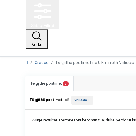
Shfaq Filtrat
Kërko
Greece
Të gjithë postimet në 0 km rreth Vrilissi
Të gjithë postimet
0
Të gjithë postimet
në
Vrilissia
Asnjë rezultat. Përmirësoni kërkimin tuaj duke përdorur kri