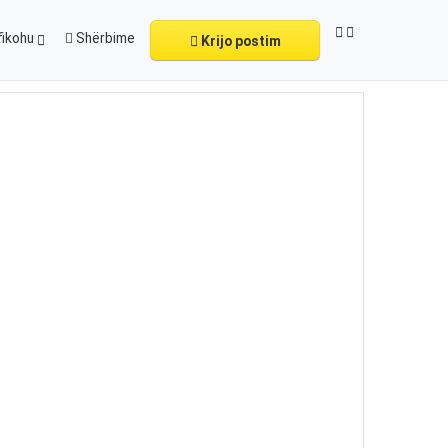
fikohu
Shërbime
Krijo postim