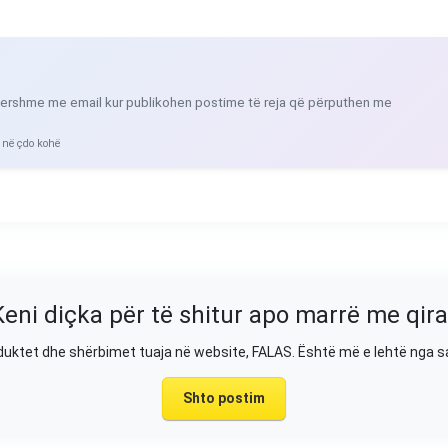
ershme me email kur publikohen postime të reja që përputhen me
 në çdo kohë
Keni diçka për të shitur apo marrë me qira
duktet dhe shërbimet tuaja në website, FALAS. Është më e lehtë nga 
Shto postim