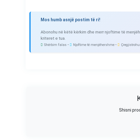
Mos humb asnjë postim të ri!
Abonohu në këtë kërkim dhe merr njoftime të menjëh
kriteret e tua.
Shërbim falas •
Njoftime të menjëhershme •
Çregjistrohu
Shisni pro